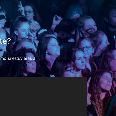
te?
mo si estuvieras allí.