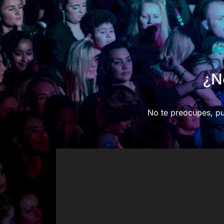
¿N
No te preocupes, pued